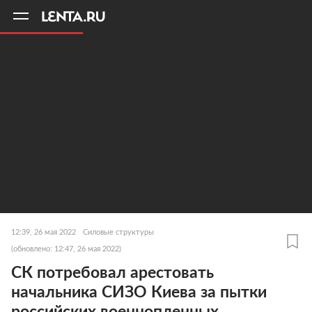
11
A
12:39, 26 мая 2022
Силовые структуры
(обновлено: 12:47, 26 мая 2022)
СК потребовал арестовать
начальника СИЗО Киева за пытки
российских военнопленных