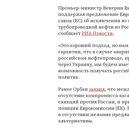
Премьер-министр Венгрии
В
поддержал предложение
Евр
союза
(ЕС) об исключении из
трубопроводной нефти из Рос
сообщает
РИА Новости
.
«Это хороший подход, но на
гарантии, что в случае авари
российском нефтепроводе, 
через Украину, мы будем име
возможность получать россий
политик.
Ранее Орбан
заявил
, что меж
отсутствие компромисса каса
санкций против России, и пр
позиции
Еврокомиссии
(ЕК).
в отсутствии желания предл
альтернативы.