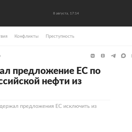
8 августа, 17:14
вия
Конфликты
Преступность
р
ал предложение ЕС по
сийской нефти из
держал предложения ЕС исключить из