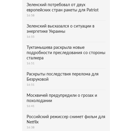
Зеленский потребовал от двух
европейских стран ракеты для Patriot
16:58
Зеленский высказался о ситуации в
энергетике Украины
16:55
Туктамышева раскрыла новые
подробности преследования со стороны
сталкера
16:51
Раскрыты последствия перелома для
Безруковой
16:51
Москвичей предупредили о грозах и
похолодании
16:41
Российский режиссер снимет фильм для
Netflix
16:38