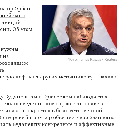
иктор Орбан
опейского
 санкций
сии. Об этом
м нужны
и на
Фото: Tamas Kaszas / Reuters
проходящем
ть
скую нефть из других источников», — заявил
ду
Будапештом
и
Брюсселем
наблюдается
тельно введения нового, шестого пакета
ичина этого кроется в безответственной
 Венгерский премьер обвинил Еврокомиссию
агать Будапешту конкретные и эффективные