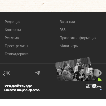
Редакция
Вакансии
Контакты
RSS
Реклама
Правовая информация
Пресс-релизы
Мини-игры
Техподдержка
18
+
Угадайте, где
настоящее фото
© 1999–2026 Все права защищены.
ООО «Лента.Ру»
Лента добра