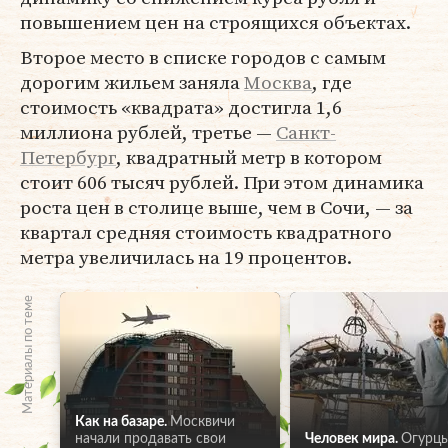
повышением цен на строящихся объектах.
Второе место в списке городов с самым
дорогим жильем заняла
Москва
, где
стоимость «квадрата» достигла 1,6
миллиона рублей, третье —
Санкт-
Петербург
, квадратный метр в котором
стоит 606 тысяч рублей. При этом динамика
роста цен в столице выше, чем в Сочи, — за
квартал средняя стоимость квадратного
метра увеличилась на 19 процентов.
Материалы по теме
Как на базаре.
Москвичи
начали продавать свои
Человек мира.
Огурцы