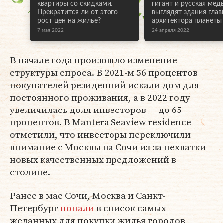
квартиры со скидками.
гигант и русская медь
Прекратится ли от этого
выглядят здания глав
рост цен на жилье?
архитектора планеты
7 мая 2022
24 апреля 2022
В начале года произошло изменение
структуры спроса. В 2021-м 56 процентов
покупателей резиденций искали дом для
постоянного проживания, а в 2022 году
увеличилась доля инвесторов — до 65
процентов. В Mantera Seaview residence
отметили, что инвесторы переключили
внимание с Москвы на Сочи из-за нехватки
новых качественных предложений в
столице.
Ранее в мае Сочи, Москва и Санкт-
Петербург
попали
в список самых
желанных для покупки жилья городов