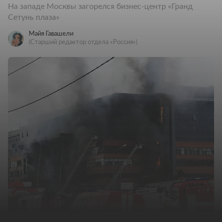
На западе Москвы загорелся бизнес-центр «Гранд
Сетунь плаза»
Майя Гавашели
(Старший редактор отдела «Россия»)