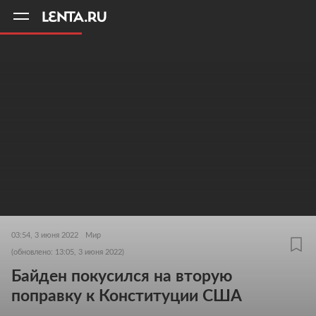
11
A
03:54, 3 июня 2022
Мир
(обновлено: 13:05, 3 июня 2022)
Байден покусился на вторую
поправку к Конституции США