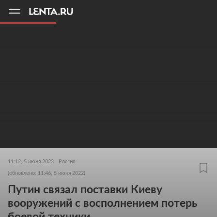
11
A
11:12, 5 июня 2022
Россия
(обновлено: 11:46, 5 июня 2022)
Путин связал поставки Киеву
вооружений с восполнением потерь
боевой техники