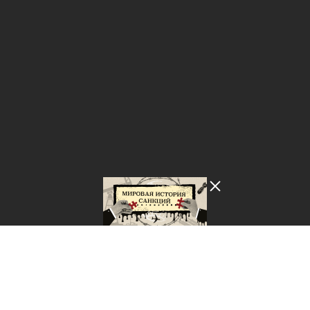
Лента добра
деактивирована. Добро
пожаловать в реальный
мир.