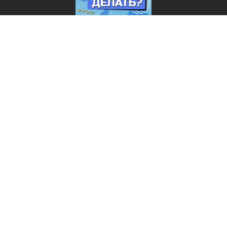
Лента добра
деактивирована. Добро
пожаловать в реальный
мир.
Что делать?