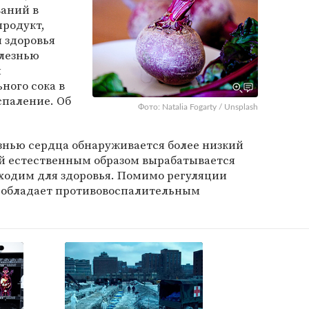
ваний в
продукт,
я здоровья
олезнью
м
ного сока в
спаление. Об
Фото: Natalia Fogarty / Unsplash
знью сердца обнаруживается более низкий
ый естественным образом вырабатывается
ходим для здоровья. Помимо регуляции
е обладает противовоспалительным