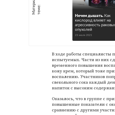
М
а
т
р
и
а
л
ы
п
о
т
е
м
е
е
:
Нечем дышать.
Как
кислород влияет на
агрессивность раковы
опухолей
23 июля 2021
В ходе работы специалисты 
испытуемых. Части из них с
временного повышения воспал
кожу крем, который тоже пр
воспалению. Участников поп
свекольного сока каждый ден
напиток с высоким содержани
Оказалось, что в группе с пр
повышенные показатели с окс
сравнению с другими участн