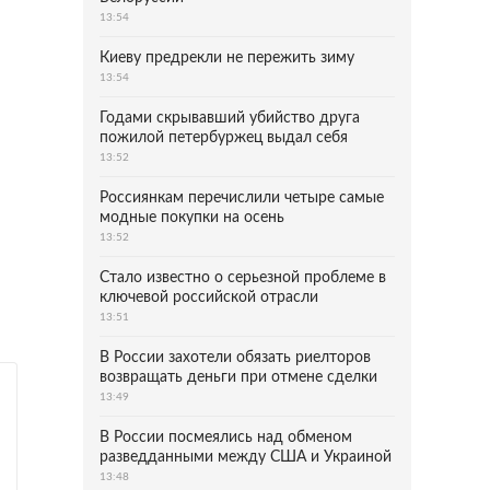
13:54
Киеву предрекли не пережить зиму
13:54
Годами скрывавший убийство друга
пожилой петербуржец выдал себя
13:52
Россиянкам перечислили четыре самые
модные покупки на осень
13:52
Стало известно о серьезной проблеме в
ключевой российской отрасли
13:51
В России захотели обязать риелторов
возвращать деньги при отмене сделки
13:49
В России посмеялись над обменом
разведданными между США и Украиной
13:48