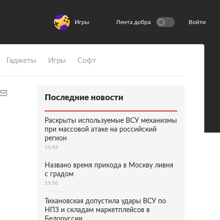
Игры
Лента добра
Войти
Гаджеты
Игры
Софт
Последние новости
Раскрыты используемые ВСУ механизмы
при массовой атаке на российский
регион
13:42
Названо время прихода в Москву ливня
с градом
13:56
Тихановская допустила удары ВСУ по
НПЗ и складам маркетплейсов в
Белоруссии