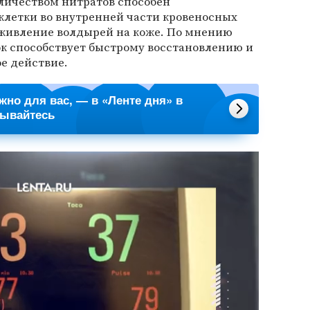
личеством нитратов способен
клетки во внутренней части кровеносных
заживление волдырей на коже. По мнению
ок способствует быстрому восстановлению и
е действие.
ажно для вас, — в «Ленте дня» в
сывайтесь