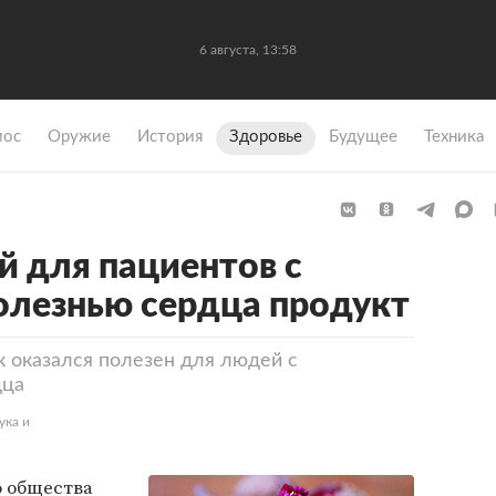
6 августа, 13:58
мос
Оружие
История
Здоровье
Будущее
Техника
й для пациентов с
олезнью сердца продукт
к оказался полезен для людей с
дца
ука и
 общества