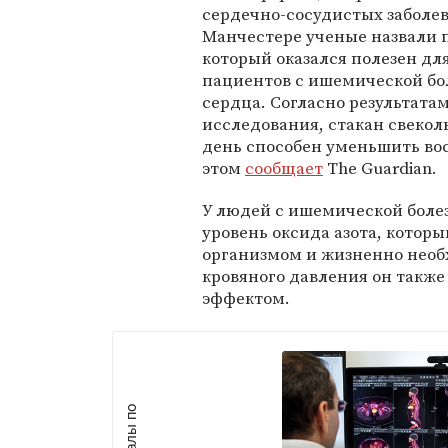
сердечно-сосудистых заболе
Манчестере ученые назвали 
который оказался полезен дл
пациентов с ишемической б
сердца. Согласно результата
исследования, стакан свеколь
день способен уменьшить во
этом
сообщает
The Guardian.
У людей с ишемической боле
уровень оксида азота, котор
организмом и жизненно необ
кровяного давления он такж
эффектом.