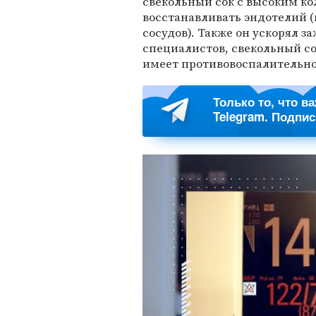
свекольный сок с высоким ко
восстанавливать эндотелий (
сосудов). Также он ускорял 
специалистов, свекольный с
имеет противовоспалительно
Только то, что в
Telegram. Подпи