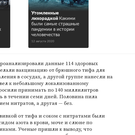
Утомленные
лихорадкой
Какими
были самые страшные
х
пандемии в истории
человечества
12 августа 2020
проанализировали данные 114 здоровых
делали вакцинацию от брюшного тифа для
ения в сосудах, а другой группе нанесли на
ивел к небольшому локализованному
росили принимать по 140 миллилитров
ь в течении семи дней. Половина пила
ем нитратов, а другая — без.
ививкой от тифа и соком с нитратами были
идом азота в крови, моче и слюне по
иками. Ученые пришли к выводу, что