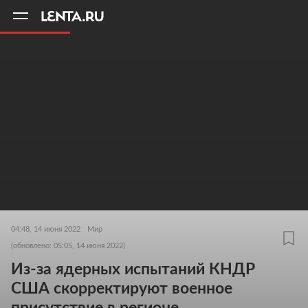
11
A
04:48, 14 июня 2022
Мир
(обновлено: 05:05, 14 июня 2022)
Из-за ядерных испытаний КНДР
США скорректируют военное
присутствие в регионе