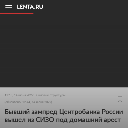
11
A
11:15, 14 июня 2022
Силовые структуры
(обновлено: 12:44, 14 июня 2022)
Бывший зампред Центробанка России
вышел из СИЗО под домашний арест