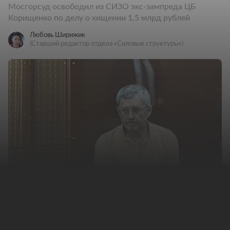
Мосгорсуд освободил из СИЗО экс-зампреда ЦБ
Корищенко по делу о хищении 1,5 млрд рублей
Любовь Ширижик
(Старший редактор отдела «Силовые структуры»)