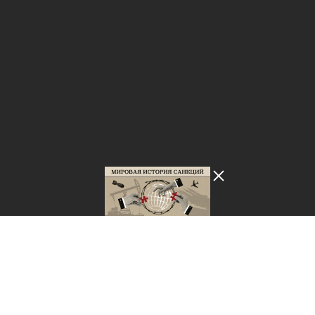
Лента добра
деактивирована. Добро
пожаловать в реальный
мир.
Мировая история санкций