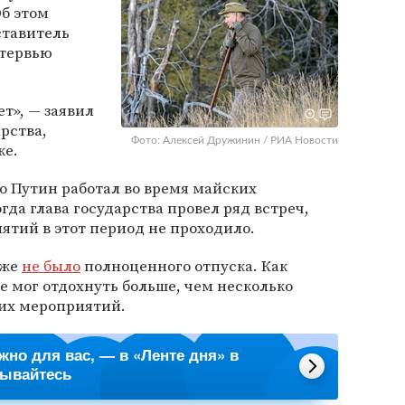
Об этом
тавитель
тервью
ет», — заявил
рства,
Фото: Алексей Дружинин / РИА Новости
ке.
то Путин работал во время майских
огда глава государства провел ряд встреч,
тий в этот период не проходило.
кже
не было
полноценного отпуска. Как
е мог отдохнуть больше, чем несколько
чих мероприятий.
ажно для вас, — в «Ленте дня» в
сывайтесь