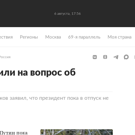
6 августа, 17:56
ствия
Регионы
Москва
69-я параллель
Моя страна
Россия
или на вопрос об
ов заявил, что президент пока в отпуск не
Путин
пока