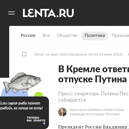
11
A
Россия
Все
Общество
Политика
Происше
08:04, 14 июня 2022
(обновлено: 09:10, 14 июня 2022)
В Кремле ответ
отпуске Путина
Пресс-секретарь Путина Песк
собирается
Если сырая рыба пахнет
«рыбой», ее лучше не есть!
Анастасия Шейкина
(Заместитель
руководителя отдела «Россия»)
Президент России
Владимир 