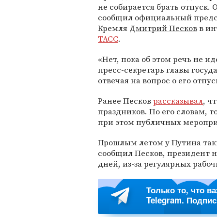
не собирается брать отпуск. 
сообщил официальный предс
Кремля
Дмитрий Песков
в ин
ТАСС
.
«Нет, пока об этом речь не ид
пресс-секретарь главы госуда
отвечая на вопрос о его отпус
Ранее Песков
рассказывал
, ч
праздников. По его словам, т
при этом публичных мероприя
Прошлым летом у Путина та
сообщил Песков, президент н
дней, из-за регулярных рабо
Только то, что в
Telegram. Подпи