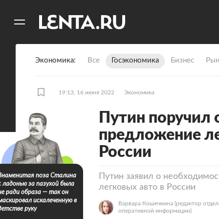
11
A
Экономика
Все
Госэкономика
Бизнес
Рын
19:13, 16 июня 2022
Экономика
Путин поручил 
предложение ле
России
Путин заявил о необходимо
Знаменитая поза Сталина
с ладонью за пазухой была
легковых авто в России
не ради образа — так он
маскировал искалеченную в
Варвара Кошечкина
(редактор отдел
детстве руку
оперативной информации)