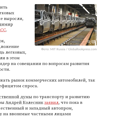
чить
гковых
е выросли,
димир
АСС
.
ок,
дложение
Фото: MIT Russia / Globallookpress.com
дь легковых,
ли в этом
лидер на совещании по вопросам развития
ости.
жать рынок коммерческих автомобилей, так
дефицитом спроса.
ственной думы
по транспорту и развитию
уры
Андрей Колесник
заявил
, что пока в
чественный и западный автопром,
у на ввозимые частными лицами