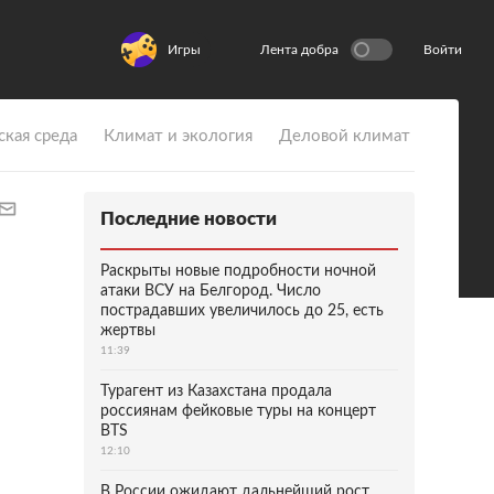
Игры
Лента добра
Войти
ская среда
Климат и экология
Деловой климат
Последние новости
Раскрыты новые подробности ночной
атаки ВСУ на Белгород. Число
пострадавших увеличилось до 25, есть
жертвы
11:39
Турагент из Казахстана продала
россиянам фейковые туры на концерт
BTS
12:10
В России ожидают дальнейший рост