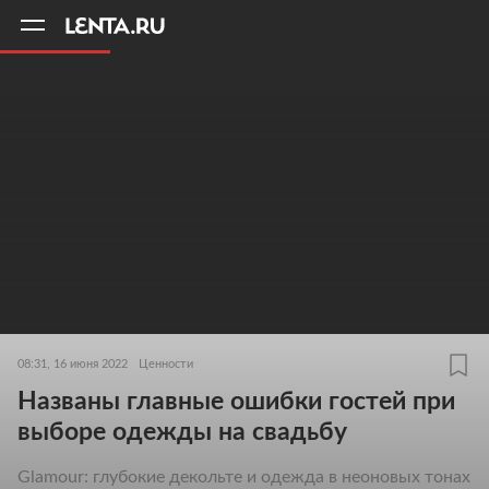
11
A
08:31, 16 июня 2022
Ценности
Названы главные ошибки гостей при
выборе одежды на свадьбу
Glamour: глубокие декольте и одежда в неоновых тонах