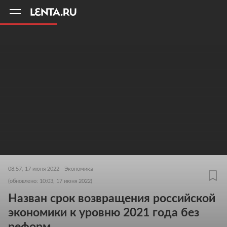
11
A
08:57, 17 июня 2022
Экономика
(обновлено: 10:03, 17 июня 2022)
Назван срок возвращения российской
экономики к уровню 2021 года без
реформ