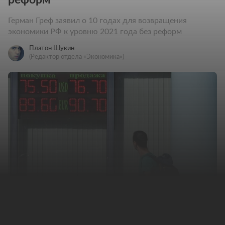
Герман Греф заявил о 10 годах для возвращения
экономики РФ к уровню 2021 года без реформ
Платон Щукин
(Редактор отдела «Экономика»)