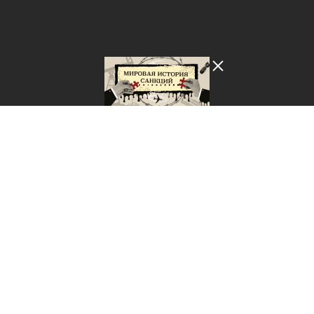
Лента добра
деактивирована. Добро
пожаловать в реальный
мир.
Мировая история санкций