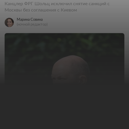
Канцлер ФРГ Шольц исключил снятие санкций с
Москвы без соглашения с Киевом
Марина Совина
(ночной редактор)