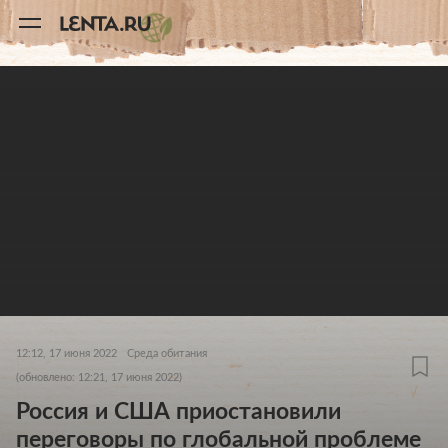
11
A
12:12, 17 июня 2022
Среда обитания
(обновлено: 12:21, 17 июня 2022)
Россия и США приостановили
переговоры по глобальной проблеме