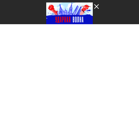
Лента добра
деактивирована. Добро
пожаловать в реальный
мир.
Ударная волна