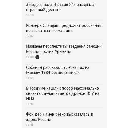
Звезда канала «Россия 24» раскрыла
страшный диагноз
12:10
Концерн Changan предложит россиянам
новые стильные машины
12:02
Названы перспективы введения санкций
России против Армении
12:00
Собянин рассказал о летевших на
Москву 1984 беспилотниках
11:54
В Госдуме нашли способ максимально
снизить случаи налетов дронов ВСУ на
НПЗ
11:53
Фон дер Ляйен резко высказалась в
адрес России
11:38