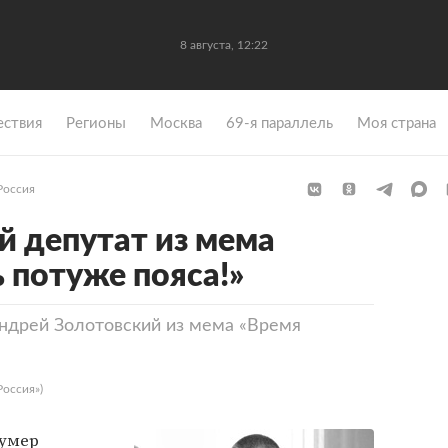
8 августа, 12:22
ствия
Регионы
Москва
69-я параллель
Моя страна
Россия
й депутат из мема
 потуже пояса!»
ндрей Золотовский из мема «Время
Россия»)
 умер