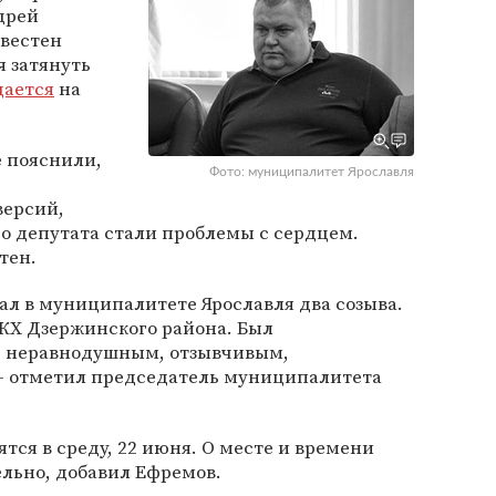
дрей
звестен
 затянуть
щается
на
 пояснили,
Фото: муниципалитет Ярославля
версий,
о депутата стали проблемы с сердцем.
тен.
л в муниципалитете Ярославля два созыва.
ЖКХ Дзержинского района. Был
, неравнодушным, отзывчивым,
— отметил председатель муниципалитета
тся в среду, 22 июня. О месте и времени
льно, добавил Ефремов.