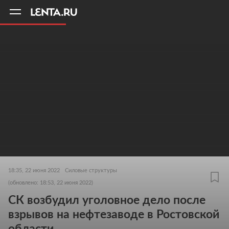
11
A
18:35, 22 июня 2022
Силовые структуры
(обновлено: 18:53, 22 июня 2022)
СК возбудил уголовное дело после
взрывов на нефтезаводе в Ростовской
области