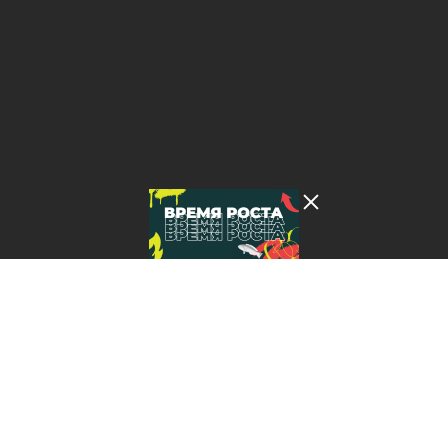
Лента добра
деактивирована. Добро
пожаловать в реальный
мир.
Время роста