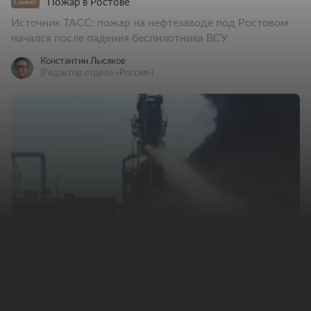
Пожар в Ростове
Сюжет
Источник ТАСС: пожар на нефтезаводе под Ростовом
начался после падения беспилотника ВСУ
Константин Лысяков
(Редактор отдела «Россия»)