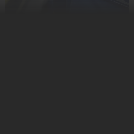
Действиями сотрудников Домодедовской
скорой помощи, к которым поступил
музыкант
Юрий Шатунов
,
заинтересовались правоохранительные
органы. Об этом
сообщил
РЕН ТВ со
ссылкой на источник.
Особенно их заинтересовала информация о
том, что в диспетчерской фактически
отказали в вызове скорой после звонка
друзей Шатунова. Кроме того, на записи
видно и другие нарушения. Например,
вызывает вопросы то, что скорая забрала