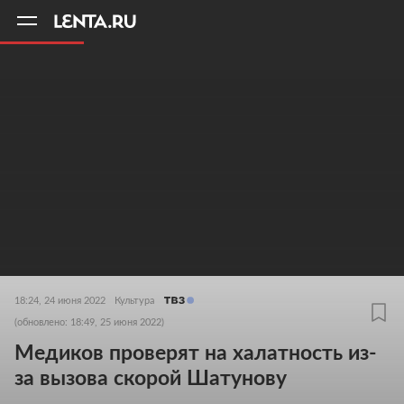
11
A
18:24, 24 июня 2022
Культура
(обновлено: 18:49, 25 июня 2022)
Медиков проверят на халатность из-
за вызова скорой Шатунову