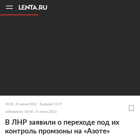
11
A
18:08, 25 июня 2022
Бывший СССР
(обновлено: 18:49, 25 июня 2022)
В ЛНР заявили о переходе под их
контроль промзоны на «Азоте»