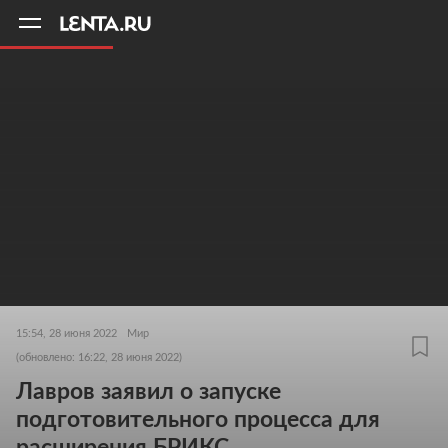
11
A
15:54, 28 июня 2022
Мир
(обновлено: 16:22, 28 июня 2022)
Лавров заявил о запуске
подготовительного процесса для
расширения БРИКС