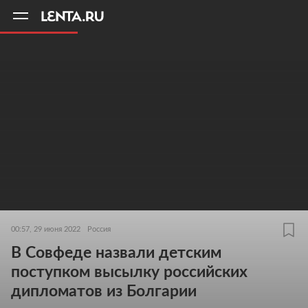
11
A
00:57, 29 июня 2022
Россия
В Совфеде назвали детским
поступком высылку российских
дипломатов из Болгарии