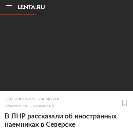
11
A
12:47, 29 июня 2022
Бывший СССР
(обновлено: 10:55, 30 июня 2022)
В ЛНР рассказали об иностранных
наемниках в Северске