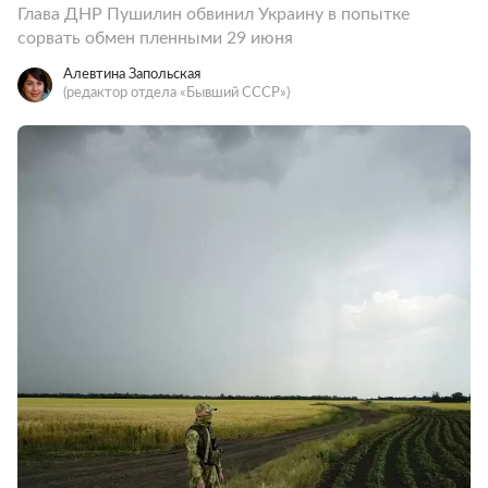
Глава ДНР Пушилин обвинил Украину в попытке
сорвать обмен пленными 29 июня
Алевтина Запольская
(редактор отдела «Бывший СССР»)