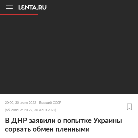
11
A
20:00, 30 июня 2022
Бывший СССР
(обновлено: 20:27, 30 июня 2022)
В ДНР заявили о попытке Украины
сорвать обмен пленными