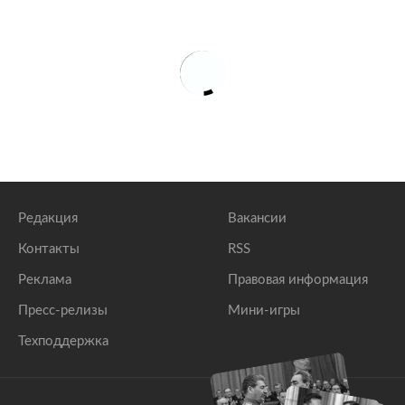
Редакция
Вакансии
Контакты
RSS
Реклама
Правовая информация
Пресс-релизы
Мини-игры
Техподдержка