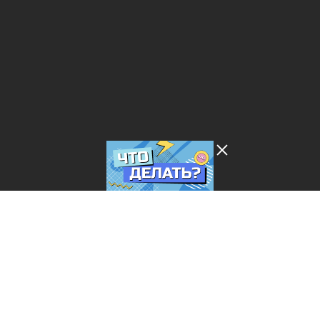
Лента добра
деактивирована. Добро
пожаловать в реальный
мир.
Что делать?