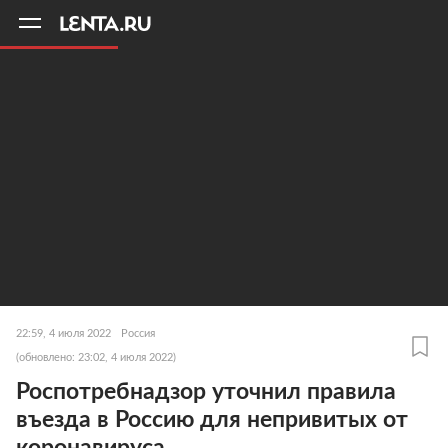
11
A
22:59, 4 июля 2022
Россия
(обновлено: 23:02, 4 июля 2022)
Роспотребнадзор уточнил правила
въезда в Россию для непривитых от
коронавируса