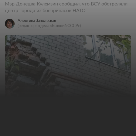
Мэр Донецка Кулемзин сообщил, что ВСУ обстреляли
центр города из боеприпасов НАТО
Алевтина Запольская
(редактор отдела «Бывший СССР»)