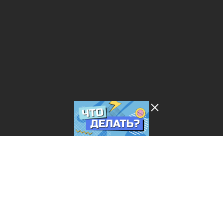
Лента добра
деактивирована. Добро
пожаловать в реальный
мир.
Что делать?