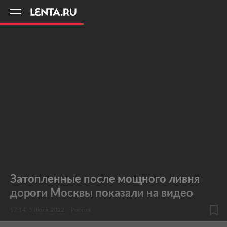
11
A
Затопленные после мощного ливня
дороги Москвы показали на видео
17:14, 5 июля 2022
Россия