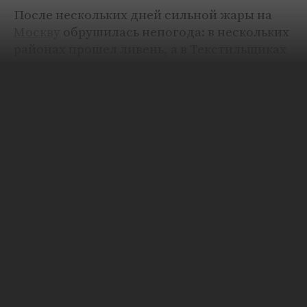
После нескольких дней сильной жары на
Москву
обрушилась непогода: в нескольких
районах прошел ливень, а в Текстильщиках
— град. Кадры очевидцев с места во
вторник, 5 июля, публикует РЕН ТВ в своем
Telegram
-канале.
Мощные осадки затруднили движение на
дорогах. Так, в Измайлово многие улицы
района после проливного дождя были
сильно затоплены.
Синоптик Евгений Тишковец
сообщил
, что
в ближайшие часы в столице могут быть
подтопления.
«В Москве за ближайшие часы может
пролиться до 45-50 миллиметров осадков
или пять ведер дождевой воды на метр