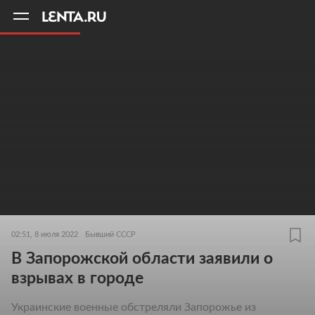
11
A
02:51, 8 июля 2022
Бывший СССР
В Запорожской области заявили о
взрывах в городе
Украинские военные обстреляли Запорожье из