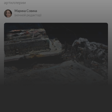
артиллерии
Марина Совина
(ночной редактор)