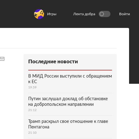
Игры
Лента добра
Войти
Последние новости
В МИД России выступили с обращением
к ЕС
19:59
Путин заслушал доклад об обстановке
на добропольском направлении
21:12
Трамп раскрыл свое отношение к главе
Пентагона
21:10