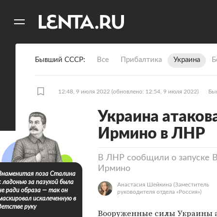
11
A
Бывший СССР
Все
Прибалтика
Украина
Б
12:48, 9 июля 2022
(обновлено: 12:54, 9 июля 2022)
Бы
Украина атаков
Ирмино в ЛНР
В ЛНР сообщили о запуске В
Ирмино
Знаменитая поза Сталина
с ладонью за пазухой была
Анастасия Шейкина
(Заместитель
не ради образа — так он
руководителя отдела «Россия»)
маскировал искалеченную в
детстве руку
Вооруженные силы Украины 