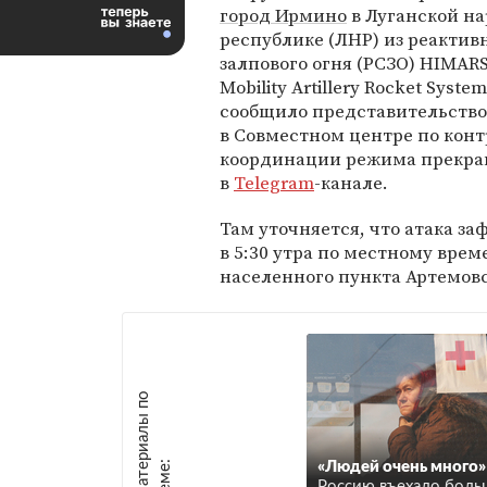
город Ирмино
в Луганской н
республике (ЛНР) из реакти
залпового огня (РСЗО) HIMARS
Mobility Artillery Rocket Syste
сообщило представительство
в Совместном центре по кон
координации режима прекра
в
Telegram
-канале.
Там уточняется, что атака з
в 5:30 утра по местному врем
населенного пункта Артемовс
М
а
т
р
и
а
л
ы
п
о
т
е
м
е
е
:
«Людей очень много»
Россию въехало боль