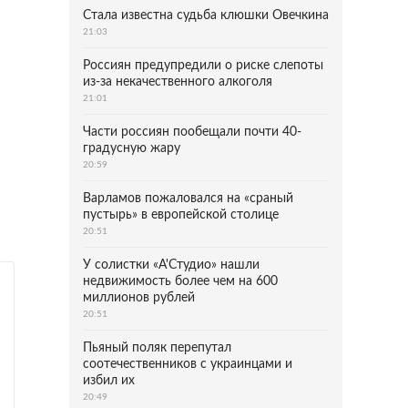
Стала известна судьба клюшки Овечкина
21:03
Россиян предупредили о риске слепоты
из-за некачественного алкоголя
21:01
Части россиян пообещали почти 40-
градусную жару
20:59
Варламов пожаловался на «сраный
пустырь» в европейской столице
20:51
У солистки «А'Студио» нашли
недвижимость более чем на 600
миллионов рублей
20:51
Пьяный поляк перепутал
соотечественников с украинцами и
избил их
20:49