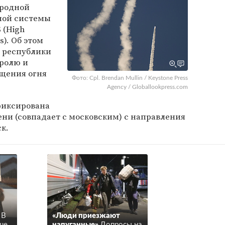
ародной
вной системы
 (High
ms). Об этом
 республики
тролю и
щения огня
Фото: Cpl. Brendan Mullin / Keystone Press
Agency / Globallookpress.com
афиксирована
ени (совпадает с московским) с направления
к.
В
«Люди приезжают
ше
напуганные»
Допросы на