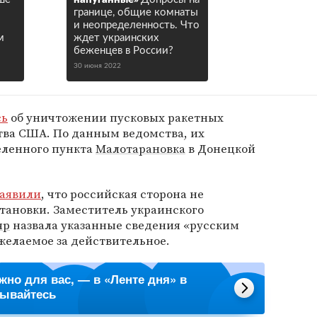
границе, общие комнаты
и неопределенность. Что
м
ждет украинских
беженцев в России?
30 июня 2022
сь
об уничтожении пусковых ракетных
тва США. По данным ведомства, их
еленного пункта
Малотарановка
в Донецкой
заявили
, что российская сторона не
тановки. Заместитель украинского
яр
назвала указанные сведения «русским
желаемое за действительное.
ажно для вас, — в «Ленте дня» в
сывайтесь