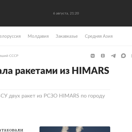
6 августа, 21:20
елоруссия
Молдавия
Закавказье
Средняя Азия
вший СССР
ала ракетами из HIMARS
СУ двух ракет из РСЗО HIMARS по городу
атаковали