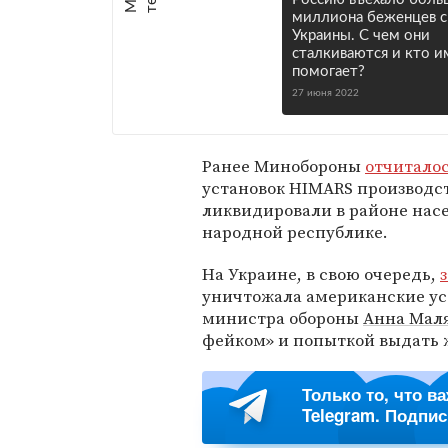
миллиона беженцев с
Украины. С чем они
сталкиваются и кто и
помогает?
27 июня 2022
Ранее Минобороны
отчитало
установок HIMARS производс
ликвидировали в районе нас
народной республике.
На Украине, в свою очередь,
уничтожала американские ус
министра обороны
Анна Мал
фейком» и попыткой выдать 
Только то, что в
Telegram. Подпи