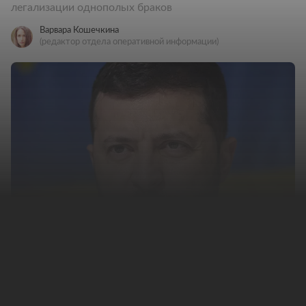
легализации однополых браков
Варвара Кошечкина
(редактор отдела оперативной информации)