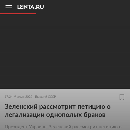
11
A
17:24, 9 июля 2022
Бывший СССР
Зеленский рассмотрит петицию о
легализации однополых браков
Президент Украины Зеленский рассмотрит петицию о