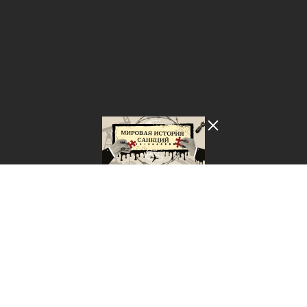
Лента добра
деактивирована. Добро
пожаловать в реальный
мир.
Мировая история санкций