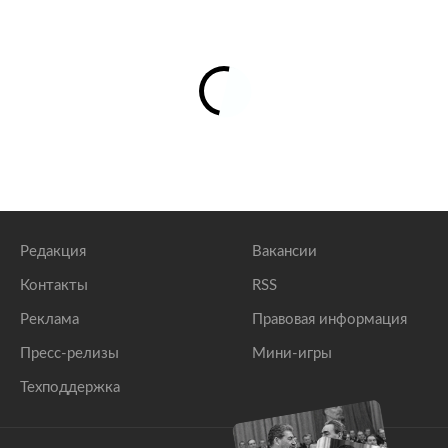
Редакция
Вакансии
Контакты
RSS
Реклама
Правовая информация
Пресс-релизы
Мини-игры
Техподдержка