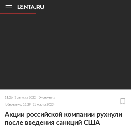
11
A
11:26, 3 августа 2022
Экономика
(обновлено: 16:29, 31 марта 2023)
Акции российской компании рухнули
после введения санкций США