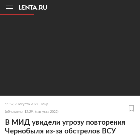
11
A
11:57, 6 августа 2022
Мир
(обновлено: 12:29, 6 августа 2022)
В МИД увидели угрозу повторения
Чернобыля из-за обстрелов ВСУ