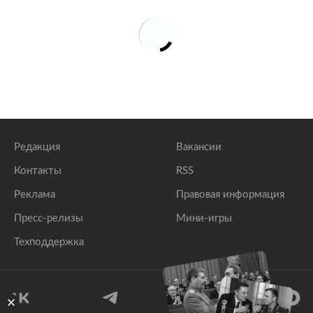
Редакция
Вакансии
Контакты
RSS
Реклама
Правовая информация
Пресс-релизы
Мини-игры
Техподдержка