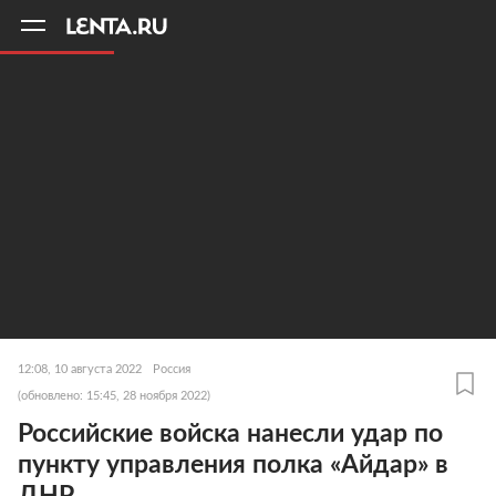
11
A
12:08, 10 августа 2022
Россия
(обновлено: 15:45, 28 ноября 2022)
Российские войска нанесли удар по
пункту управления полка «Айдар» в
ДНР