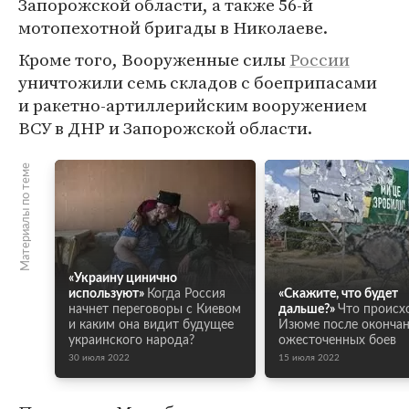
Запорожской области, а также 56-й
мотопехотной бригады в Николаеве.
Кроме того, Вооруженные силы
России
уничтожили семь складов с боеприпасами
и ракетно-артиллерийским вооружением
ВСУ в ДНР и Запорожской области.
Материалы по теме
«Украину цинично
используют»
Когда Россия
«Скажите, что будет
начнет переговоры с Киевом
дальше?»
Что происх
и каким она видит будущее
Изюме после оконча
украинского народа?
ожесточенных боев
30 июля 2022
15 июля 2022