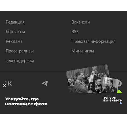
Редакция
Вакансии
Контакты
RSS
Реклама
Правовая информация
Пресс-релизы
Мини-игры
Техподдержка
18
+
Угадайте, где
настоящее фото
© 1999–2026 Все права защищены.
ООО «Лента.Ру»
Лента добра
деактивирована. Добро