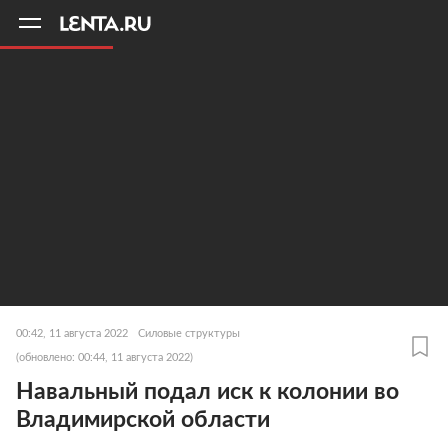
11
A
00:42, 11 августа 2022
Силовые структуры
(обновлено: 00:44, 11 августа 2022)
Навальный подал иск к колонии во
Владимирской области