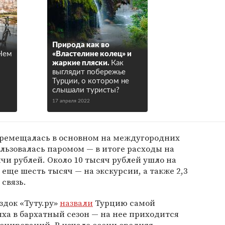
Природа как во
 Чем
«Властелине колец» и
жаркие пляски.
Как
выглядит побережье
Турции, о котором не
слышали туристы?
17 апреля 2022
ремещалась в основном на междугородних
ользовалась паромом — в итоге расходы на
чи рублей. Около 10 тысяч рублей ушло на
 еще шесть тысяч — на экскурсии, а также 2,3
связь.
здок «Туту.ру»
назвали
Турцию самой
ха в бархатный сезон — на нее приходится