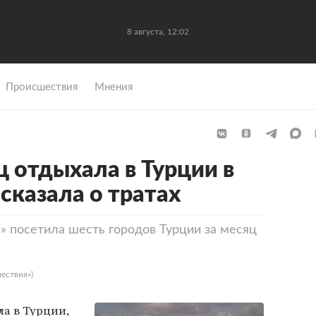
8 августа, 12:02
Происшествия
Мнения
ц отдыхала в Турции в
ссказала о тратах
» посетила шесть городов Турции за месяц
ествия»)
ла в Турции,