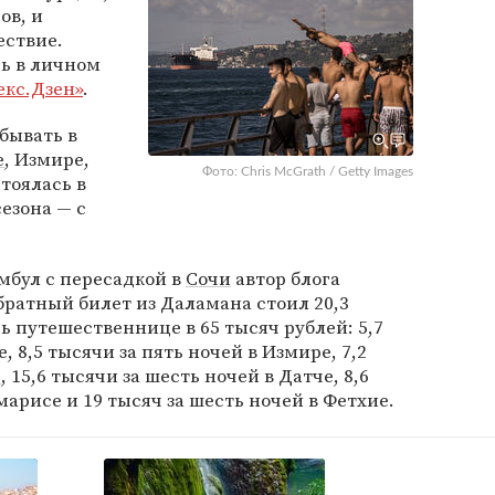
ов, и
ествие.
ь в личном
екс.Дзен»
.
бывать в
е
, Измире,
Фото: Chris McGrath / Getty Images
тоялась в
езона — с
мбул с пересадкой в
Сочи
автор блога
братный билет из Даламана стоил 20,3
 путешественнице в 65 тысяч рублей: 5,7
, 8,5 тысячи за пять ночей в Измире, 7,2
е
, 15,6 тысячи за шесть ночей в Датче, 8,6
арисе и 19 тысяч за шесть ночей в Фетхие.