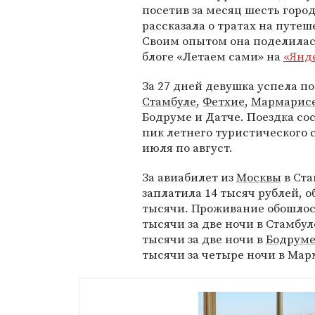
посетив за месяц шесть город
рассказала о тратах на путеш
Своим опытом она поделилас
блоге «Летаем сами» на
«Янд
За 27 дней девушка успела по
Стамбуле
,
Фетхие
,
Мармарис
Бодруме и Датче. Поездка сос
пик летнего туристического с
июля по август.
За авиабилет из
Москвы
в Ста
заплатила 14 тысяч рублей, о
тысячи. Проживание обошлось
тысячи за две ночи в Стамбуле
тысячи за две ночи в
Бодрум
тысячи за четыре ночи в Марм