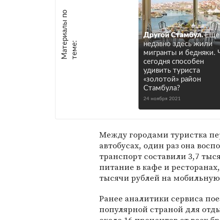
М
а
т
р
и
а
л
ы
п
о
т
е
м
е
Другой Стамбул.
Еще
е
:
недавно здесь жили
мигранты и бедняки.
сегодня способен
удивить туриста
«золотой» район
Стамбула?
24 ноября 2021
Между городами туристка пе
автобусах, один раз она восп
транспорт составили 3,7 тыся
питание в кафе и ресторанах,
тысячи рублей на мобильную 
Ранее аналитики сервиса пое
популярной страной для отды