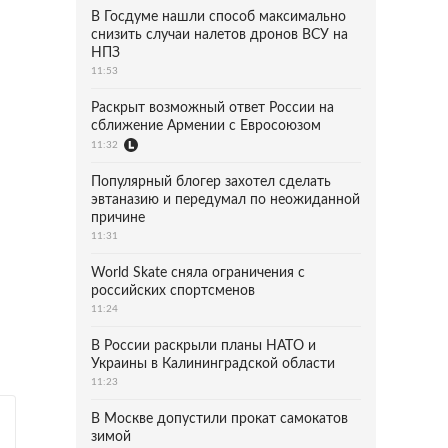
В Госдуме нашли способ максимально
снизить случаи налетов дронов ВСУ на
НПЗ
11:53
Раскрыт возможный ответ России на
сближение Армении с Евросоюзом
11:32
Популярный блогер захотел сделать
эвтаназию и передумал по неожиданной
причине
11:31
World Skate сняла ограничения с
российских спортсменов
11:24
В России раскрыли планы НАТО и
Украины в Калининградской области
11:23
В Москве допустили прокат самокатов
зимой