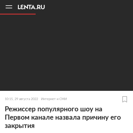
11
A
10:15, 29 августа 2022
Интернет и СМИ
Режиссер популярного шоу на
Первом канале назвала причину его
закрытия