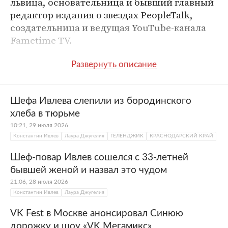
львица, основательница и бывший главный
редактор издания о звездах PeopleTalk,
создательница и ведущая YouTube-канала
Fametime TV.
Лаура Джугелия родилась 18 июня 1985 года
в Сухуми в
Абхазии
. Когда Джугелия была
ребенком, ее семья переехала в
Москву
. В
столице девушка окончила факультет
Шефа Ивлева слепили из бородинского
международных отношений
МГИМО МИД
хлеба в тюрьме
России
, однако не стала строить карьеру в
10:21, 29 июля 2026
сфере дипломатии. Первой работой
Константин Ивлев
Лаура Джугелия
ГЕЛЕНДЖИК
КРАСНОДАРСКИЙ КРАЙ
Джугелии стал проект «Ледниковый
Шеф-повар Ивлев сошелся с 33-летней
период» на
Первом канале
, где она
бывшей женой и назвал это чудом
занимала должность редактора. После трех
21:06, 28 июля 2026
лет на телевидении девушка перешла в
Константин Ивлев
Лаура Джугелия
глянцевый журнал о светской жизни Tatler,
после него — в
Vogue
.
VK Fest в Москве анонсировал Синюю
дорожку и шоу «VK Мегамикс»