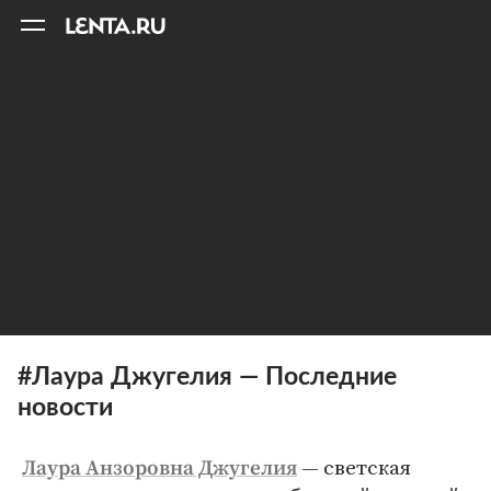
11
A
#Лаура Джугелия — Последние
новости
— светская
Лаура Анзоровна Джугелия