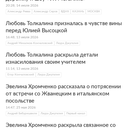
В 2014 году Лаура Джугелия захотела
создать собственный проект — интернет-
20:28, 14 июля 2026
Александр Ревва
Александр Серов
ВДНХ
КАЗАНЬ
МОСКВА
портал о звездах PeopleTalk. Первыми
героями PeopleTalk стали актриса
Елена
Любовь Толкалина призналась в чувстве вины
Подкаминская
, шоумен
Тимур Родригез
и
перед Юлией Высоцкой
рэп-исполнительница
Айза Анохина
. В 2018
16:48, 13 июля 2026
году главным редактором PeopleTalk стала
Андрей Михалков-Кончаловский
Лаура Джугелия
Оксана Кравчук
, а Джугелия занялась
Любовь Толкалина раскрыла детали
стратегическим развитием проекта. В 2019
изнасилования своим учителем
году на YouTube-канале портала появилась
11:14, 13 июля 2026
рубрика «Люди говорят», в которой Лаура
Егор Кончаловский
Лаура Джугелия
Джугелия берет интервью у популярных
персон. Позднее канал был переименован в
Эвелина Хромченко рассказала о потрясении
Fametime TV.
от встречи со Жванецким в итальянском
посольстве
14:47, 25 мая 2026
Андрей Бебуришвили
Лаура Джугелия
Первый канал
Эвелина Хромченко раскрыла связанное со