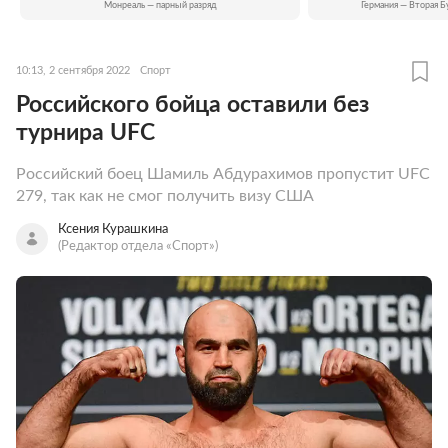
Монреаль — парный разряд
Германия — Вторая Б
10:13, 2 сентября 2022
Спорт
Российского бойца оставили без
турнира UFC
Российский боец Шамиль Абдурахимов пропустит UFC
279, так как не смог получить визу США
Ксения Курашкина
(Редактор отдела «Спорт»)