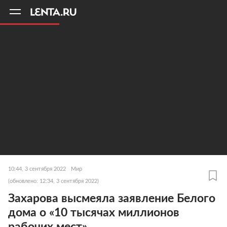
11
A
10:44, 3 сентября 2022
Мир
(обновлено: 12:34, 3 сентября 2022)
Захарова высмеяла заявление Белого
дома о «10 тысячах миллионов
рабочих мест»