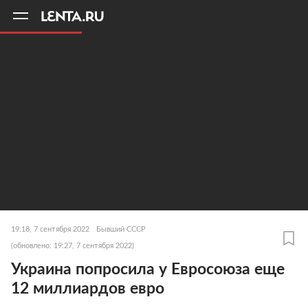
11
A
19:18, 7 сентября 2022
Бывший СССР
(обновлено: 19:27, 7 сентября 2022)
Украина попросила у Евросоюза еще
12 миллиардов евро