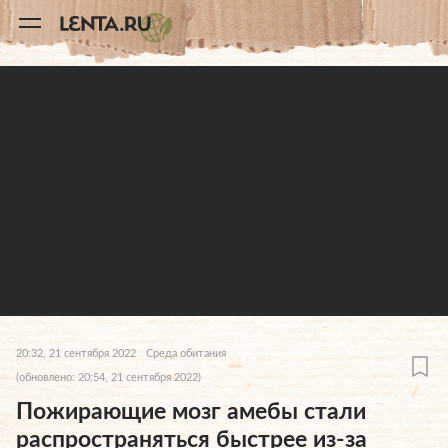
11
A
20:32, 21 сентября 2022
Среда обитания
(обновлено: 20:54, 21 сентября 2022)
Пожирающие мозг амебы стали
распространяться быстрее из-за