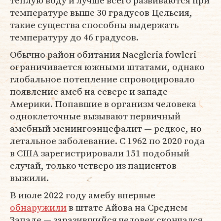
теплую воду и лучше всего развиваются при
температуре выше 30 градусов Цельсия,
такие существа способны выдержать
температуру до 46 градусов.
Обычно район обитания Naegleria fowleri
ограничивается южными штатами, однако
глобальное потепление спровоцировало
появление амеб на севере и западе
Америки. Попавшие в организм человека
одноклеточные вызывают первичный
амебный менингоэнцефалит — редкое, но
летальное заболевание. С 1962 по 2020 года
в США зарегистрировали 151 подобный
случай, только четверо из пациентов
выжили.
В июле 2022 году амебу впервые
обнаружили
в штате Айова на Среднем
Западе — заразившийся человек скончался