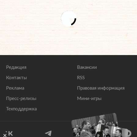
Редакция
Вакансии
Контакты
RSS
Реклама
Правовая информация
Пресс-релизы
Мини-игры
Техподдержка