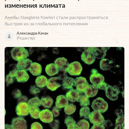
изменения климата
Амебы Naegleria fowleri стали распространяться
быстрее из-за глобального потепления
Александра Качан
(Редактор)