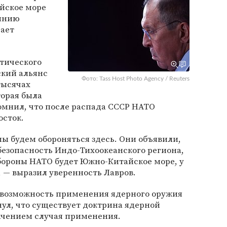
йское море
инию
щает
тического
ский альянс
Фото: Tass Host Photo Agency / Reuters
тысячах
торая была
омнил, что после распада СССР НАТО
осток.
мы будем обороняться здесь. Они объявили,
 безопасность Индо-Тихоокеанского региона,
бороны НАТО будет Южно-Китайское море, у
 — выразил уверенность Лавров.
возможность применения ядерного оружия
ул, что существует доктрина ядерной
начением случая применения.