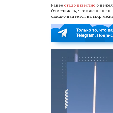
Ранее
стало известно
о нежел
Отмечалось, что альянс не н
однако надеется на мир меж
Только то, что в
Telegram. Подпи