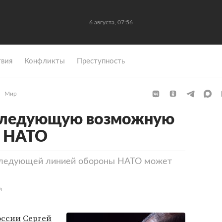
6 августа, 07:56
вия
Конфликты
Преступность
Мир
 следующую возможную
ы НАТО
 следующей линией обороны НАТО может
й
оссии
Сергей