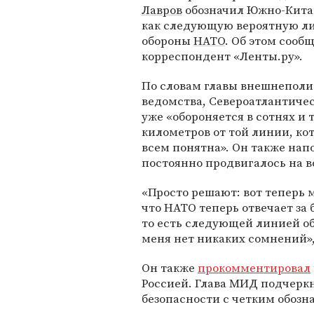
Лавров
обозначил Южно-Кита
как следующую вероятную л
обороны
НАТО
. Об этом сооб
корреспондент «Ленты.ру».
По словам главы внешнеполи
ведомства, Североатлантиче
уже «обороняется в сотнях и 
километров от той линии, ко
всем понятна». Он также нап
постоянно продвигалось на в
«Просто решают: вот теперь 
что НАТО теперь отвечает за
то есть следующей линией о
меня нет никаких сомнений»,
Он также
прокомментировал
Россией. Глава МИД подчеркн
безопасности с четким обоз