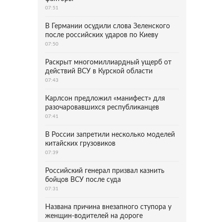
07:51
В Германии осудили слова Зеленского
после российских ударов по Киеву
07:50
Раскрыт многомиллиардный ущерб от
действий ВСУ в Курской области
07:43
Карлсон предложил «манифест» для
разочаровавшихся республиканцев
07:41
В России запретили несколько моделей
китайских грузовиков
07:39
Российский генерал призвал казнить
бойцов ВСУ после суда
07:31
Названа причина внезапного ступора у
женщин-водителей на дороге