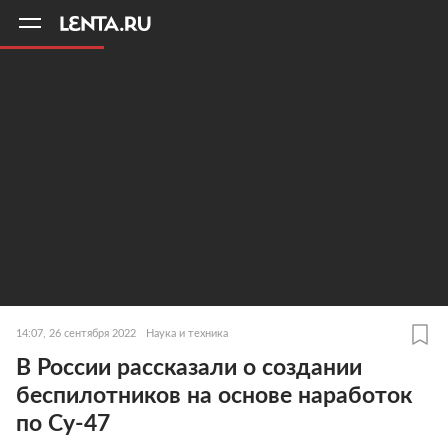
11
A
14:07, 26 сентября 2022
Наука и техника
В России рассказали о создании
беспилотников на основе наработок
по Су-47