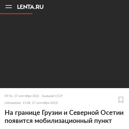
11
A
09:56, 27 сентября 2022
Бывший СССР
(обновлено: 11:08, 27 сентября 2022)
На границе Грузии и Северной Осетии
появится мобилизационный пункт