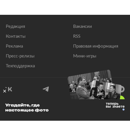
Редакция
Вакансии
Контакты
RSS
Реклама
Правовая информация
Пресс-релизы
Мини-игры
Техподдержка
18
+
Угадайте, где
настоящее фото
© 1999–2026 Все права защищены.
ООО «Лента.Ру»
Лента добра