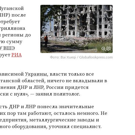
Луганской
ЛНР) после
требует
 триллиона
и регионы до
кую сумму
У ВШЭ
ирует
РИА
Фото: Bai Xueqi / Globallookpress.com
зависимой
Украины
, власти только все
ганской областей, ничего не вкладывали в
инения ДНР и ЛНР, России придется
ки с нуля», — заявил политолог.
сть ДНР и ЛНР понесла значительные
сих пор там работают, осталось немного. Не
дприятия, металлургические заводы и
ного оборудования, уточнил специалист.