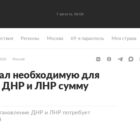
7 августа, 06:06
ствия
Регионы
Москва
69-я параллель
Моя страна
022)
Россия
вал необходимую для
я ДНР и ЛНР сумму
становление ДНР и ЛНР потребует
й