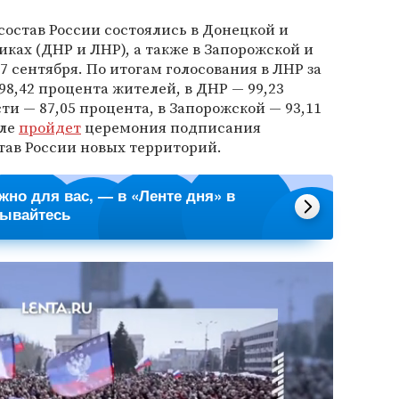
остав России состоялись в Донецкой и
ках (ДНР и ЛНР), а также в Запорожской и
27 сентября. По итогам голосования в ЛНР за
8,42 процента жителей, в ДНР — 99,23
ти — 87,05 процента, в Запорожской — 93,11
мле
пройдет
церемония подписания
став России новых территорий.
ажно для вас, — в «Ленте дня» в
сывайтесь