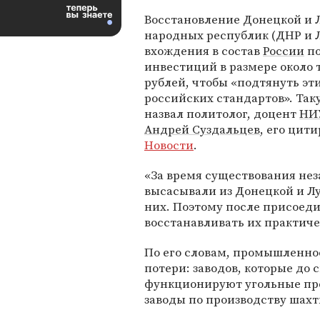
Восстановление Донецкой и 
народных республик (ДНР и 
вхождения в состав
России
по
инвестиций в размере около
рублей, чтобы «подтянуть эт
российских стандартов». Та
назвал политолог, доцент
НИ
Андрей Суздальцев
, его цит
Новости
.
«За время существования не
высасывали из Донецкой и Лу
них. Поэтому после присоед
восстанавливать их практичес
По его словам, промышленно
потери: заводов, которые до 
функционируют угольные пре
заводы по производству шахт