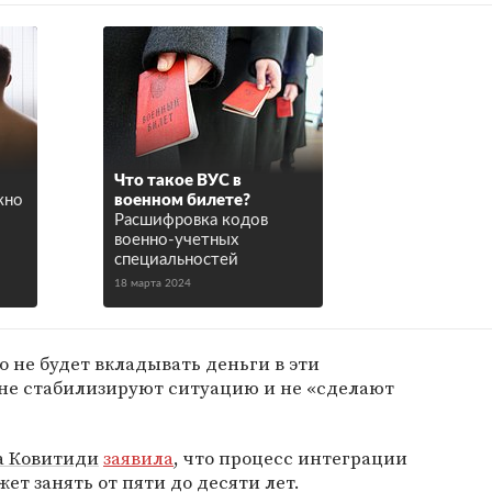
Что такое ВУС в
жно
военном билете?
Расшифровка кодов
военно-учетных
специальностей
18 марта 2024
о не будет вкладывать деньги в эти
 не стабилизируют ситуацию и не «сделают
а Ковитиди
заявила
, что процесс интеграции
ет занять от пяти до десяти лет.