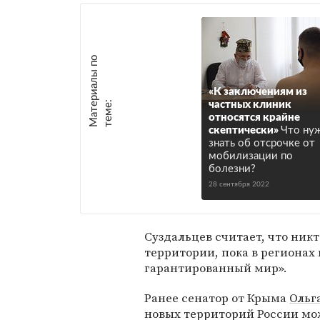
М
а
т
р
и
а
л
ы
п
о
т
е
м
е
«К заключениям из
е
:
частных клиник
относятся крайне
скептически»
Что ну
знать об отсрочке от
мобилизации по
болезни?
28 сентября 2022
Суздальцев считает, что никт
территории, пока в регионах
гарантированный мир».
Ранее сенатор от Крыма
Ольг
новых территорий России мож