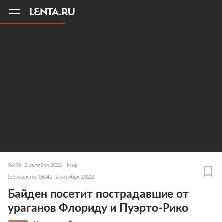
11
A
06:39, 2 октября 2022
Мир
(обновлено: 06:42, 2 октября 2022)
Байден посетит пострадавшие от
ураганов Флориду и Пуэрто-Рико