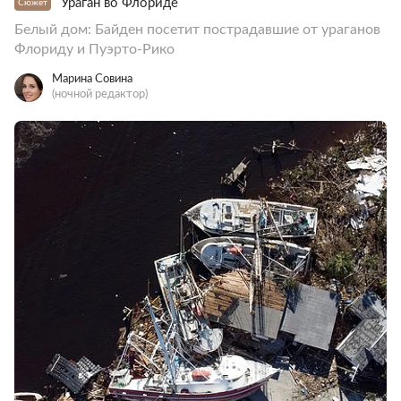
Ураган во Флориде
Сюжет
Белый дом: Байден посетит пострадавшие от ураганов
Флориду и Пуэрто-Рико
Марина Совина
(ночной редактор)