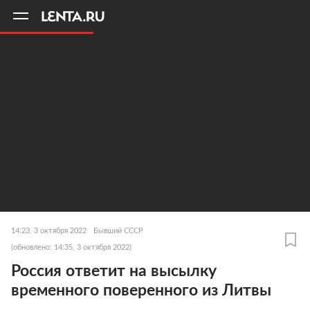
11
A
14:23, 3 октября 2022
Бывший СССР
(обновлено: 14:35, 3 октября 2022)
Россия ответит на высылку
временного поверенного из Литвы